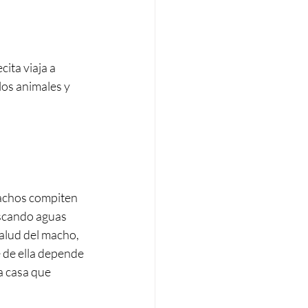
ita viaja a 
los animales y 
machos compiten 
uscando aguas 
alud del macho, 
 de ella depende 
a casa que 