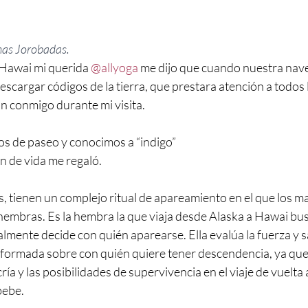
enas Jorobadas.
 Hawai mi querida 
@allyoga
 me dijo que cuando nuestra navec
escargar códigos de la tierra, que prestara atención a todos 
n conmigo durante mi visita.
os de paseo y conocimos a “indigo”
n de vida me regaló.
s, tienen un complejo ritual de apareamiento en el que los 
s hembras. Es la hembra la que viaja desde Alaska a Hawai b
almente decide con quién aparearse. Ella evalúa la fuerza y s
nformada sobre con quién quiere tener descendencia, ya que
cría y las posibilidades de supervivencia en el viaje de vuelta 
bebe.