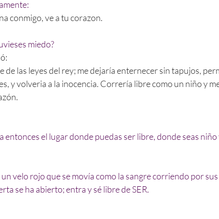
ijamente:
ina conmigo, ve a tu corazon.
tuvieses miedo?
ió:
 de las leyes del rey; me dejaría enternecer sin tapujos, perm
es, y volveria a la inocencia. Correría libre como un niño y me 
azón.
 entonces el lugar donde puedas ser libre, donde seas niño
 un velo rojo que se movía como la sangre corriendo por sus
rta se ha abierto; entra y sé libre de SER.