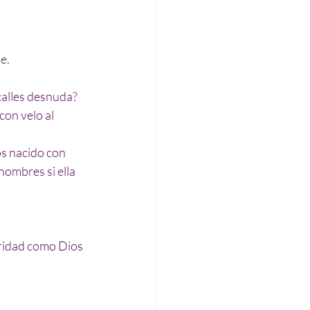
e.
 calles desnuda?
on velo al 
s nacido con 
ombres si ella 
gridad como Dios 