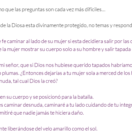
o que las preguntas son cada vez más difíciles…
a de la Diosa esta divinamente protegido, no temas y respond
fe caminar al lado de su mujer si esta decidiera salir por las
la mujer mostrar su cuerpo solo a su hombre y salir tapada c
mi señor, que si Dios nos hubiese querido tapados habríamo
plumas. ¿Entonces dejarías a tu mujer sola a merced de los h
uda, tal cual Dios la creó?
 en su cuerpo y se posicionó para la batalla.
es caminar desnuda, caminaré a tu lado cuidando de tu inte
itiré que nadie jamás te hiciera daño.
nte liberándose del velo amarillo como el sol.