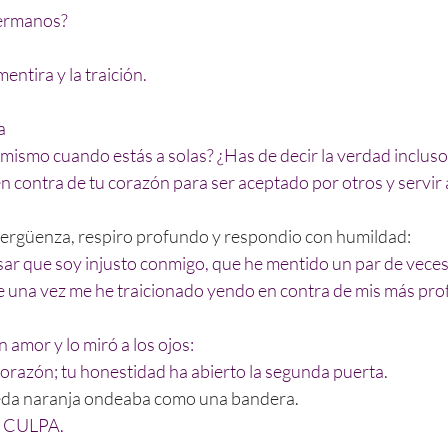
hermanos?
mentira y la traición.
a
 mismo cuando estás a solas? ¿Has de decir la verdad incluso
en contra de tu corazón para ser aceptado por otros y servir 
 vergüenza, respiro profundo y respondio con humildad:
r que soy injusto conmigo, que he mentido un par de veces 
 una vez me he traicionado yendo en contra de mis más pr
 amor y lo miró a los ojos:
corazón; tu honestidad ha abierto la segunda puerta.
seda naranja ondeaba como una bandera.
N CULPA.