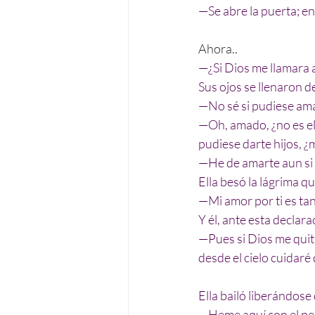
—Se abre la puerta; en
Ahora..
—¿Si Dios me llamara a
Sus ojos se llenaron d
—No sé si pudiese amar 
—Oh, amado, ¿no es el 
pudiese darte hijos, ¿
—He de amarte aun si 
Ella besó la lágrima que
—Mi amor por ti es tan
Y él, ante esta declara
—Pues si Dios me quita
desde el cielo cuidaré 
Ella bailó liberándos
—Heme aquí con el pec