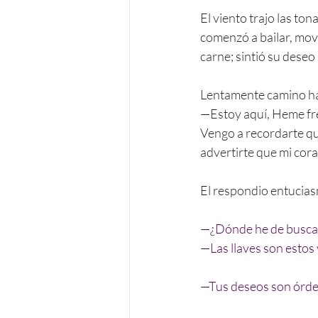
El viento trajo las tona
comenzó a bailar, mov
carne; sintió su deseo
Lentamente camino haci
—Estoy aquí, Heme fren
Vengo a recordarte que
advertirte que mi cora
El respondio entucia
—¿Dónde he de buscar 
—Las llaves son estos 
—Tus deseos son órde