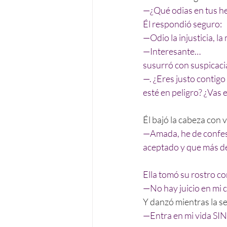
—¿Qué odias en tus 
Él respondió seguro:
—Odio la injusticia, la 
—Interesante… 
susurró con suspicaci
—. ¿Eres justo contigo
esté en peligro? ¿Vas 
Él bajó la cabeza con
—Amada, he de confesa
aceptado y que más de
Ella tomó su rostro con
—No hay juicio en mi 
Y danzó mientras la 
—Entra en mi vida SI