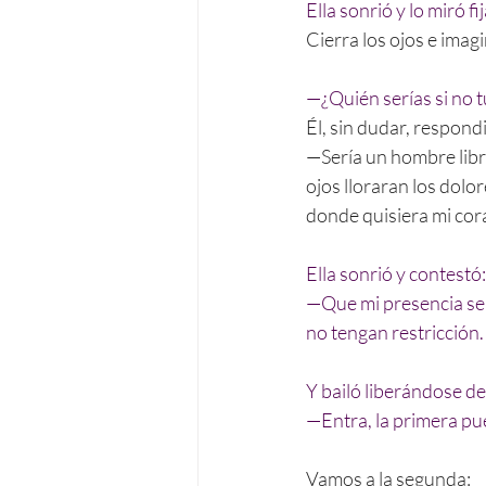
Ella sonrió y lo miró f
Cierra los ojos e imag
—¿Quién serías si no 
Él, sin dudar, respond
—Sería un hombre libre
ojos lloraran los dolor
donde quisiera mi cor
Ella sonrió y contestó:
—Que mi presencia sea
no tengan restricción.
Y bailó liberándose de
—Entra, la primera pue
Vamos a la segunda: