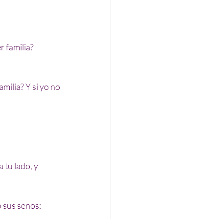
r familia?
milia? Y si yo no 
 tu lado, y 
 sus senos: