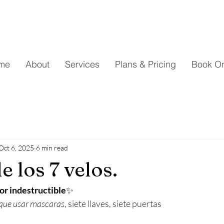
me
About
Services
Plans & Pricing
Book On
Oct 6, 2025
6 min read
de los 7 velos.
r indestructible
✨
 que usar mascaras
, siete llaves, siete puertas