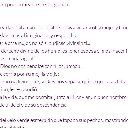
tra pues a mi vida sin vergüenza.
 su lado al amanecer te atreverías a amar a otra mujer y tene
e lágrimas al imaginarlo, y respondió:
a otra mujer, no sé si pudiese vivir sin ti...
derecho divino de los hombres tener esposa e hijos, hacer fa
me amarías igual?
Dios no nos bendice con hijos, amada...
 corría por su mejilla y dijo:
 puro y divino que, si Dios nos separa, quiero que seas feliz.
ción, le respondió:
 la vida, que me permita, junto a Él, enviar un buen hombre a
de ti, de él y de su descendencia.
e del velo verde esmeralda que tapaba sus pechos, mostrando
ho abierto. 