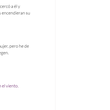
cercó a él y 
s encendieran su 
ujer, pero he de 
egen.
 el viento.