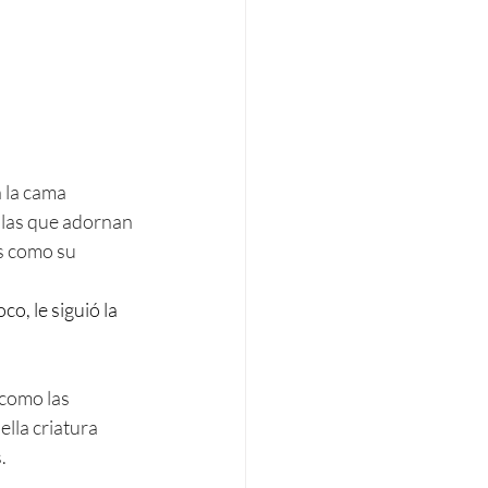
 la cama 
 las que adornan 
as como su 
o, le siguió la 
como las 
lla criatura 
. 