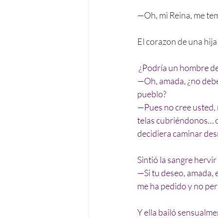
—Oh, mi Reina, me tem
El corazon de una hij
 ¿Podría un hombre de 
—Oh, amada, ¿no debe 
pueblo?
—Pues no cree usted, 
telas cubriéndonos… o 
decidiera caminar desn
Sintió la sangre hervir
—Si tu deseo, amada, 
me ha pedido y no perm
Y ella bailó sensualme